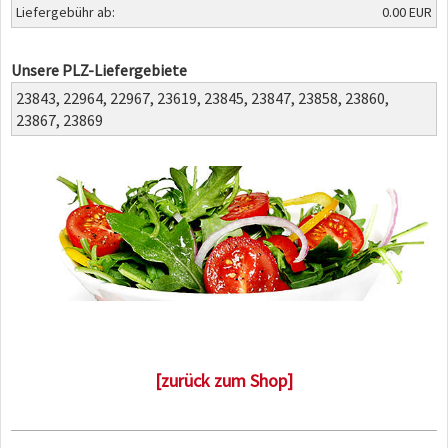
Liefergebühr ab:
0.00 EUR
Unsere PLZ-Liefergebiete
23843,
22964,
22967,
23619,
23845,
23847,
23858,
23860,
23867,
23869
[zurück zum Shop]