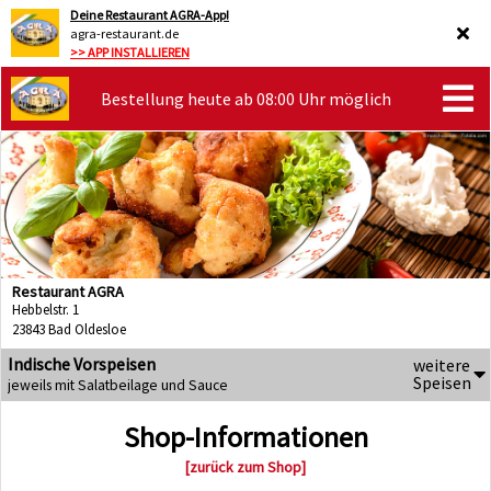
Deine Restaurant AGRA-App!
agra-restaurant.de
>> APP INSTALLIEREN
Bestellung heute ab 08:00 Uhr möglich
Restaurant AGRA
Hebbelstr. 1
23843 Bad Oldesloe
Indische Vorspeisen
weitere
Speisen
jeweils mit Salatbeilage und Sauce
Shop-Informationen
[zurück zum Shop]