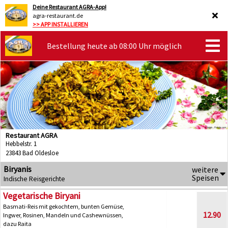
Deine Restaurant AGRA-App!
agra-restaurant.de
>> APP INSTALLIEREN
Bestellung heute ab 08:00 Uhr möglich
Restaurant AGRA
Hebbelstr. 1
23843 Bad Oldesloe
Biryanis
weitere
Speisen
Indische Reisgerichte
Vegetarische Biryani
Basmati-Reis mit gekochtem, bunten Gemüse,
12.90
Ingwer, Rosinen, Mandeln und Cashewnüssen,
dazu Raita