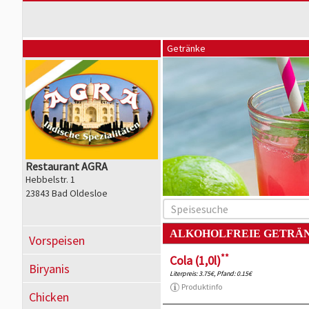
Getränke
Restaurant AGRA
Hebbelstr. 1
23843 Bad Oldesloe
ALKOHOLFREIE GETRÄ
Vorspeisen
**
Cola (1,0l)
Biryanis
Literpreis: 3.75€, Pfand: 0.15€
Produktinfo
Chicken